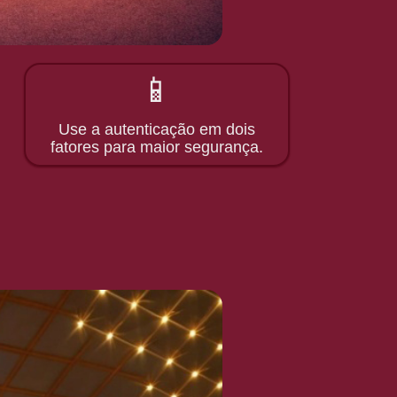
📱
Use a autenticação em dois
fatores para maior segurança.