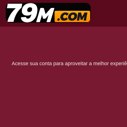
Acesse sua conta para aproveitar a melhor experi