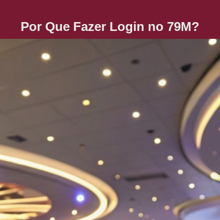
Por Que Fazer Login no 79M?